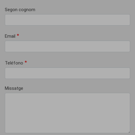
Segon cognom
Email
Teléfono
Missatge