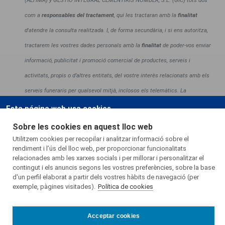
com a
responsables del tractament
, qui les tractaran amb la
finalitat
d'atendre la consulta realitzada. I, de forma secundària, i si ens autoritza,
tractarem les vostres dades personals amb la
finalitat
de poder-vos enviar
informació, publicitat i promoció comercial de productes, serveis i
activitats, propis o d’altres entitats, del vostre interès relacionats amb els
serveis funeraris per qualsevol mitjà, inclosos els telemàtics.
La
legitimació
per a totes dues finalitats és el consentiment.
No lloguem ni
Esta página web usa cookies.
venem informació per contraprestació monetària, però sí que podem
Las cookies de este sitio web se usan para personalizar el contenido y
Sobre les cookies en aquest lloc web
compartir i divulgar informació (inclosa informació personal) amb
Utilitzem cookies per recopilar i analitzar informació sobre el
los anuncios, ofrecer funciones de redes sociales y analizar el tráfico.
rendiment i l’ús del lloc web, per proporcionar funcionalitats
proveïdors que realitzen tasques en el nostre nom, com a encarregats de
Además, compartimos información sobre el uso que haga del sitio web
relacionades amb les xarxes socials i per millorar i personalitzar el
tractament. Així com, entre empreses del Grup Àltima per brindar suport o
contingut i els anuncis segons les vostres preferències, sobre la base
con nuestros partners de redes sociales, publicidad y análisis web, quienes
d'un perfil elaborat a partir dels vostres hàbits de navegació (per
amb les finalitats recollides a la nostra Política de privacitat, o en el
pueden combinarla con otra información que les haya proporcionado o
exemple, pàgines visitades).
Política de cookies
context d'una relació contractual. També podem compartir informació
que hayan recopilado a partir del uso que haya hecho de sus servicios.
personal quan ho requereixi la llei o en resposta a sol·licituds vàlides de
Más información
Acceptar cookies