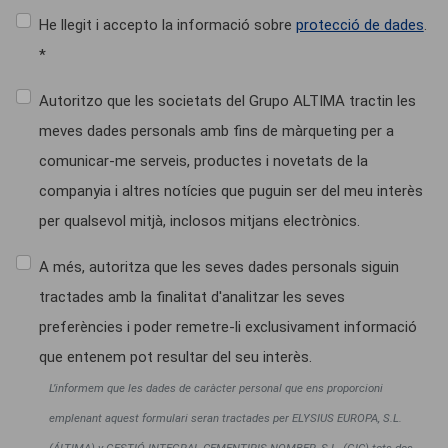
He llegit i accepto la informació sobre
protecció de dades
.
*
Autoritzo que les societats del Grupo ALTIMA tractin les
meves dades personals amb fins de màrqueting per a
comunicar-me serveis, productes i novetats de la
companyia i altres notícies que puguin ser del meu interès
per qualsevol mitjà, inclosos mitjans electrònics.
A més, autoritza que les seves dades personals siguin
tractades amb la finalitat d'analitzar les seves
preferències i poder remetre-li exclusivament informació
que entenem pot resultar del seu interès.
L’informem que les dades de caràcter personal que ens proporcioni
emplenant aquest formulari seran tractades per ELYSIUS EUROPA, S.L.
(ÁLTIMA) y GESTIÓ INTEGRAL CEMENTIRIS NOMBER, S.L. (GIC) tots dos